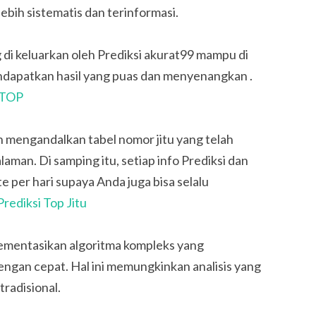
bih sistematis dan terinformasi.
g di keluarkan oleh Prediksi akurat99 mampu di
apatkan hasil yang puas dan menyenangkan .
 TOP
h mengandalkan tabel nomor jitu yang telah
laman. Di samping itu, setiap info Prediksi dan
 per hari supaya Anda juga bisa selalu
Prediksi Top Jitu
ementasikan algoritma kompleks yang
ngan cepat. Hal ini memungkinkan analisis yang
radisional.