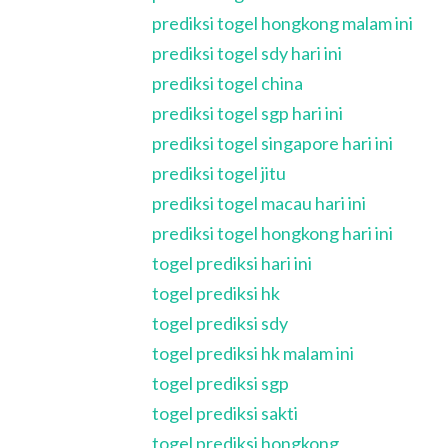
prediksi togel hongkong malam ini
prediksi togel sdy hari ini
prediksi togel china
prediksi togel sgp hari ini
prediksi togel singapore hari ini
prediksi togel jitu
prediksi togel macau hari ini
prediksi togel hongkong hari ini
togel prediksi hari ini
togel prediksi hk
togel prediksi sdy
togel prediksi hk malam ini
togel prediksi sgp
togel prediksi sakti
togel prediksi hongkong