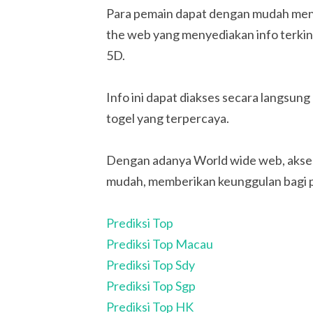
Para pemain dapat dengan mudah menga
the web yang menyediakan info terkin
5D.
Info ini dapat diakses secara langsung
togel yang terpercaya.
Dengan adanya World wide web, akses 
mudah, memberikan keunggulan bagi p
Prediksi Top
Prediksi Top Macau
Prediksi Top Sdy
Prediksi Top Sgp
Prediksi Top HK